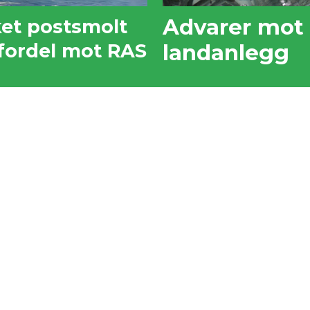
Advarer mot 
ket postsmolt
sfordel mot RAS
landanlegg