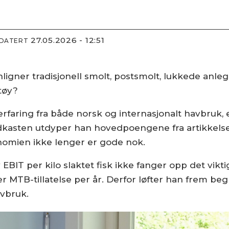
27.05.2026 - 12:51
PDATERT
igner tradisjonell smolt, postsmolt, lukkede anle
tøy?
rfaring fra både norsk og internasjonalt havbruk, e
podkasten utdyper han hovedpoengene fra artikkels
onomien ikke lenger er gode nok.
EBIT per kilo slaktet fisk ikke fanger opp det vik
er MTB-tillatelse per år. Derfor løfter han frem 
vbruk.