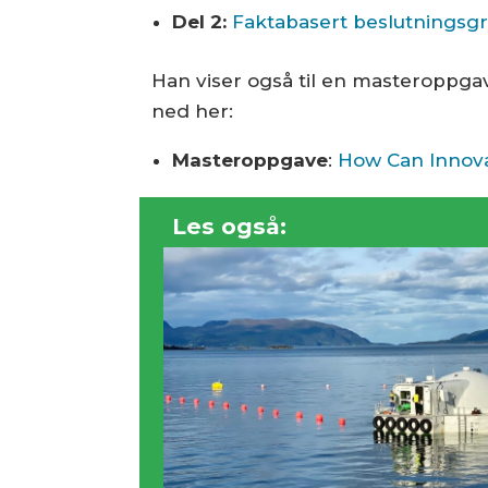
Del 2:
Faktabasert beslutnings
Han viser også til en masteroppga
ned her:
Masteroppgave
:
How Can Innovat
Les også: