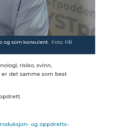
ap og som konsulent.
Foto: Pål
ologi, risiko, svinn,
is er det samme som best
ppdrett.
produksjon- og oppdretts-