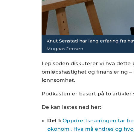
Knut Senstad har lang erfaring fra h
Mugaas Jensen
I episoden diskuterer vi hva dette b
omløpshastighet og finansiering –
lønnsomhet.
Podkasten er basert på to artikler
De kan lastes ned her:
Del 1:
Oppdrettsnæringen tar bes
økonomi. Hva må endres og hvo