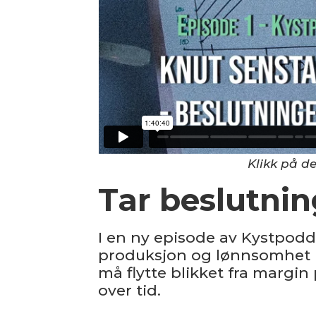
Klikk på de
Tar beslutnin
I en ny episode av Kystpod
produksjon og lønnsomhet i
må flytte blikket fra margin p
over tid.