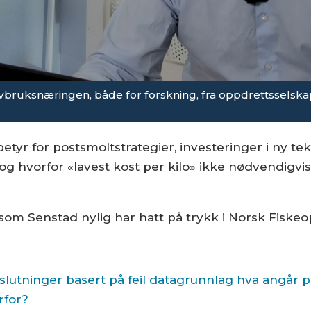
avbruksnæringen, både for forskning, fra oppdrettsselsk
etyr for postsmoltstrategier, investeringer i ny tekn
 og hvorfor «lavest kost per kilo» ikke nødvendigv
 som Senstad nylig har hatt på trykk i Norsk Fiskeo
lutninger basert på feil datagrunnlag hva angår 
rfor?